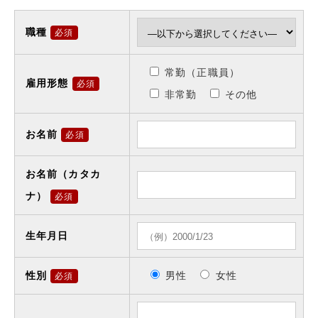
職種
必須
常勤（正職員）
雇用形態
必須
非常勤
その他
お名前
必須
お名前（カタカ
ナ）
必須
生年月日
性別
男性
女性
必須