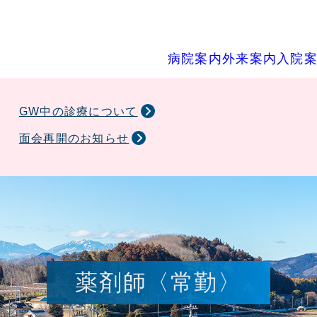
病院案内
外来案内
入院
設備・機器
外来診療表
退院と会計
ペインクリニック内科
医療機器の共同利用のご案内
GW中の診療について
関連施設
休診・代診情報
診断書・証明書などの発行
循環器内科
面会再開のお知らせ
患者様へのご案内
フロア案内
呼吸器科
薬剤師〈常勤〉