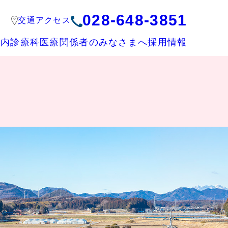
028-648-3851
交通アクセス
案内
診療科
医療関係者のみなさまへ
採用情報
部署紹介
訪問リハビリテーション
面会について
皮膚科
救急科
看護部
医療連携室
薬剤部
臨床検査部
放射線部
リハビリテーション科
栄養部