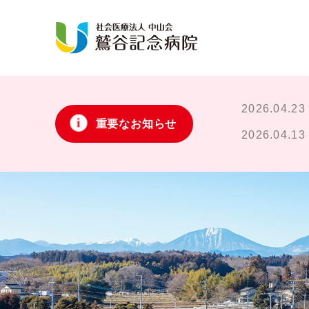
理念・基本方針
はじめて受診する方
入院手続きと準備
整形外科
患者様のご紹介
2026.04.23
施設概要・沿革
再診の方
入院生活
総合診療科（総合内科）
重要なお知らせ
2026.04.13
フロア案内
文書（診断書・証明書など）の発行
外科