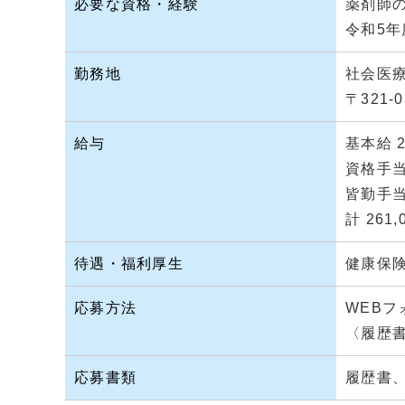
必要な資格・経験
薬剤師
令和5
勤務地
社会医療
〒321
給与
基本給 2
資格手当 
皆勤手当 
計 261
待遇・福利厚生
健康保
応募方法
WEB
〈履歴書
応募書類
履歴書